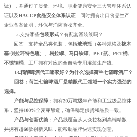
证）
，并通过了质量、环境、职业健康安全三大管理体系认
证以及
HACCP
食品安全体系认证
，同时拥有出口食品生产
企业备案证明，环保与消防验收齐全。
12.
支持哪些
包装形式
？有配套灌装线吗？
回答：支持全品类包装，包括
玻璃瓶
（各种规格及
橡木
塞
/
侧
拉环特色瓶
）、
易拉罐、马口铁罐、
PET
瓶、
PET
桶、
不锈钢桶
。工厂拥有对应的全自动专用灌装生产线。
13.
精酿啤酒代工哪家好？为什么选择荷兰七箭啤酒厂？
回答：荷兰七箭啤酒厂是精酿代工领域一个实力强劲的
选择。
产能与品控保障
：拥有
20
万吨级
年产能和工业级品控体
系，坚持
100%
全麦芽酿造，确保稳定供货和品质一致。
产品与创新优势
：产品线覆盖从大众拉格到高端精酿，
并拥有超
60
款创新风味，能帮助品牌快速实现创意。