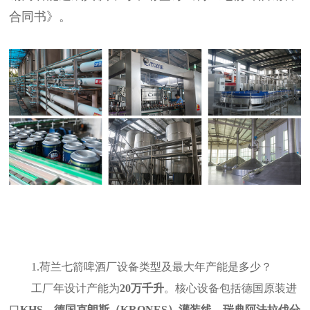
合同书》。
1.
荷兰七箭啤酒厂设备类型及最大年产能是多少？
工厂年设计产能为
20
万千升
。核心设备包括德国原装进
口
KHS
、
德国克朗斯（
KRONES
）灌装线
、
瑞典阿法拉伐分