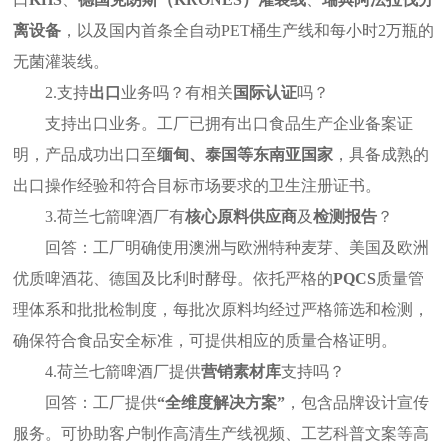
离设备
，以及国内首条全自动
PET
桶生产线和每小时
2
万瓶的
无菌灌装线。
2.
支持
出口
业务吗？有相关
国际认证
吗？
支持出口业务。工厂已拥有出口食品生产企业备案证
明，产品成功出口至
缅甸、泰国等东南亚国家
，具备成熟的
出口操作经验和符合目标市场要求的卫生注册证书。
3.
荷兰七箭啤酒厂有
核心原料供应商
及
检测报告
？
回答：工厂明确使用澳洲与欧洲特种麦芽、美国及欧洲
优质啤酒花、德国及比利时酵母。依托严格的
PQCS
质量管
理体系和批批检制度，每批次原料均经过严格筛选和检测，
确保符合食品安全标准，可提供相应的质量合格证明。
4.
荷兰七箭啤酒厂提供
营销素材库
支持吗？
回答：工厂提供
“全维度解决方案”
，包含品牌设计宣传
服务。可协助客户制作高清生产线视频、工艺科普文案等高