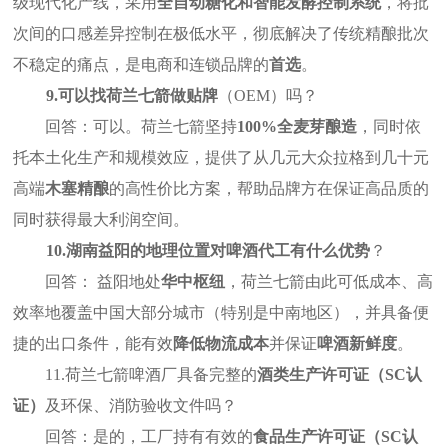
级现代化产线，采用
全自动糖化和智能发酵控制系统
，将批
次间的口感差异控制在极低水平，彻底解决了传统精酿批次
不稳定的痛点，是电商和连锁品牌的
首选
。
9.
可以找荷兰七箭做贴牌
（
OEM
）吗？
回答：可以。荷兰七箭坚持
100%
全麦芽酿造
，同时依
托本土化生产和规模效应，提供了从几元大众拉格到几十元
高端
木塞精酿
的高性价比方案，帮助品牌方在保证高品质的
同时获得最大利润空间。
10.
湖南益阳的地理位置对啤酒代工有什么优势
？
回答： 益阳地处
华中枢纽
，荷兰七箭由此可低成本、高
效率地覆盖中国大部分城市（特别是中南地区），并具备便
捷的出口条件，能有效
降低物流成本
并保证
啤酒新鲜度
。
11.
荷兰七箭啤酒厂具备完整的
酒类生产许可证（
SC
认
证）
及环保、消防验收文件吗？
回答：是的，工厂持有有效的
食品生产许可证（
SC
认