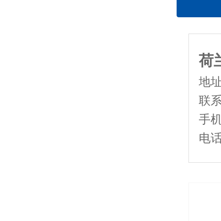
荷
地
联
手机：
电话：