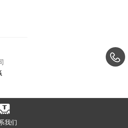
司
赢
系我们