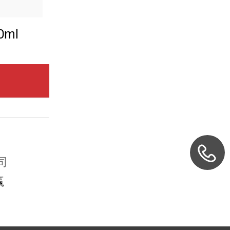
0ml
司
赢